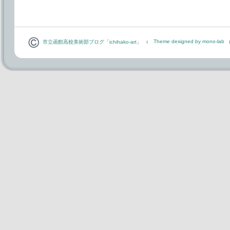
Theme designed by mono-lab
市立函館高校美術部ブログ「ichihako-art」