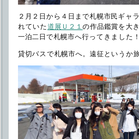
２月２日から４日まで札幌市民ギャ
れていた
道展Ｕ２１
の作品鑑賞を大
一泊二日で札幌市へ行ってきました
貸切バスで札幌市へ。遠征というか