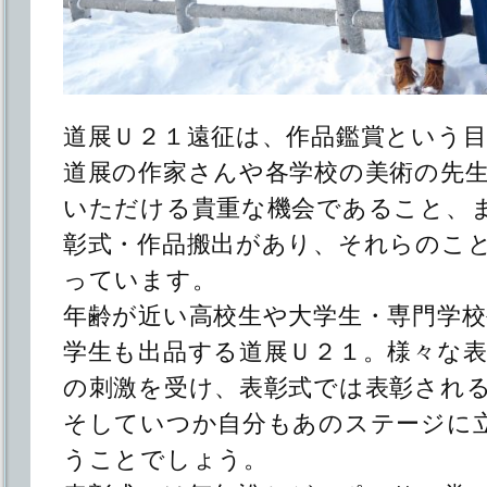
道展Ｕ２１遠征は、作品鑑賞という
道展の作家さんや各学校の美術の先
いただける貴重な機会であること、
彰式・作品搬出があり、それらのこ
っています。
年齢が近い高校生や大学生・専門学
学生も出品する道展Ｕ２１。様々な
の刺激を受け、表彰式では表彰され
そしていつか自分もあのステージに
うことでしょう。