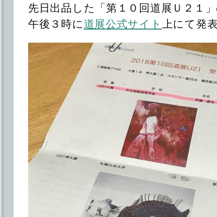
先日出品した「第１０回道展Ｕ２１」
午後３時に
道展公式サイト
上にて発