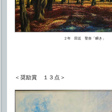
２年 田近 聖奈「瞬き」
＜奨励賞 １３点＞