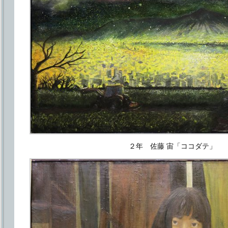
２年 佐藤 宙「ココダテ」