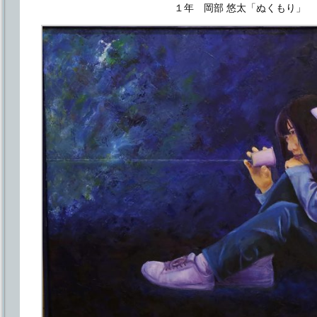
１年 岡部 悠太「ぬくもり」