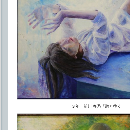
３年 前川 春乃「碧と往く」