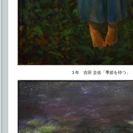
３年 吉田 圭佑「季節を待つ」