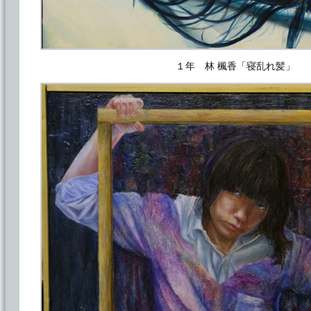
１年 林 楓香「寝乱れ髪」