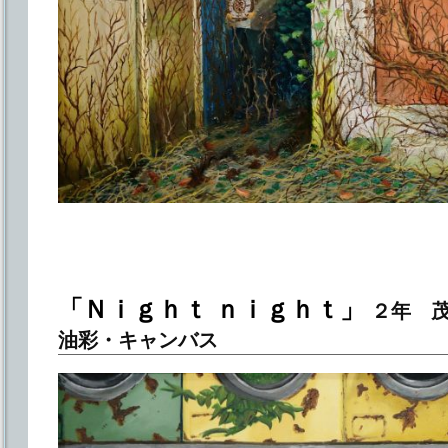
「Ｎｉｇｈｔ ｎｉｇｈｔ」
２年 茂
油彩・キャンバス