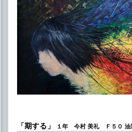
「期する」
１年 今村 美礼 Ｆ５０ 