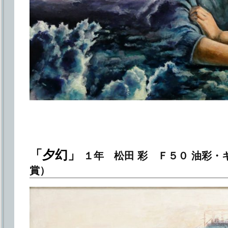
「夕幻」
１年 松田 彩 Ｆ５０ 油彩・
賞）