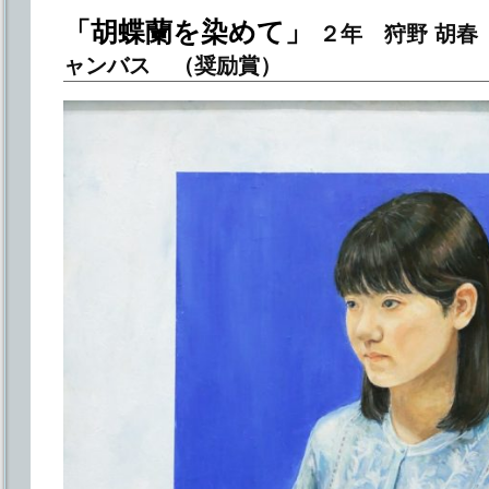
「胡蝶蘭を染めて」
２年 狩野 胡春
ャンバス （奨励賞）