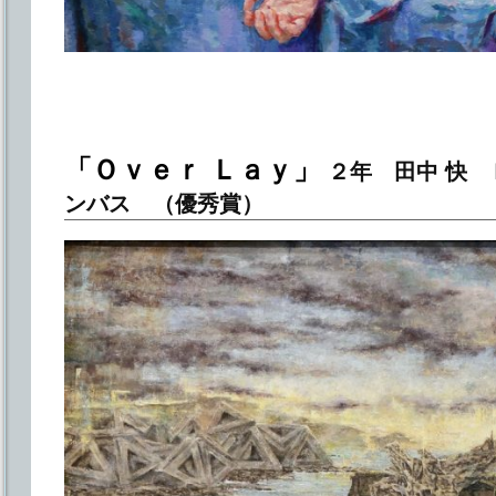
「Ｏｖｅｒ Ｌａｙ」
２年 田中 快 
ンバス （優秀賞）