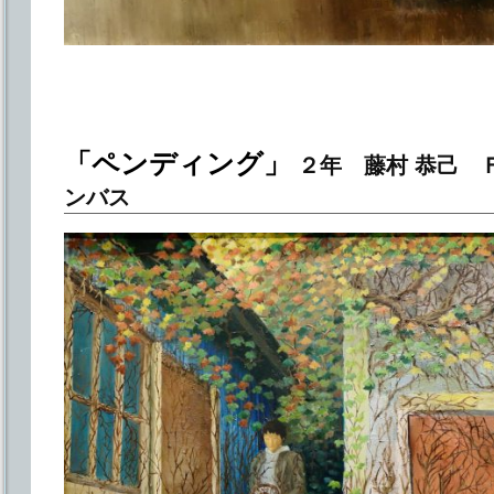
「ペンディング」
２年 藤村 恭己 
ンバス