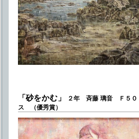
「砂をかむ」
２年 斉藤 璃音 Ｆ５０
ス （優秀賞）