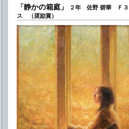
「静かの箱庭」
２年 佐野 碧華 Ｆ３
ス （奨励賞）