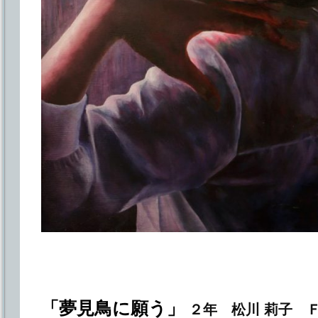
「夢見鳥に願う」
２年 松川 莉子 