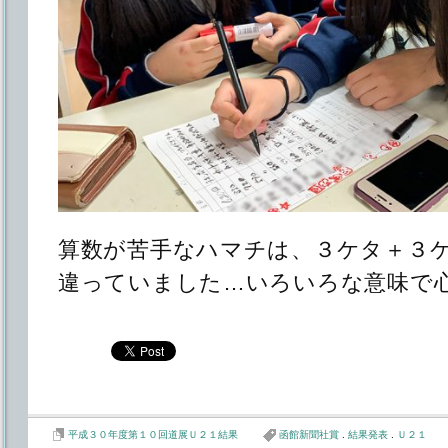
算数が苦手なハマチは、３ケタ＋３
違っていました…いろいろな意味で
平成３０年度第１０回道展Ｕ２１結果
函館新聞社賞
.
結果発表
.
Ｕ２１