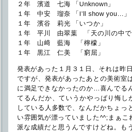
２年 濱道 七海 「Unknown」
１年 中安 瑠奈 「I’ll show you…」
１年 濱谷 莉光 「いつか」
１年 平川 由翠葉 「天の川の中で
１年 山﨑 藍海 「檸檬」
１年 黒江 仁美 「窮屈」
発表があった１月３１日、それは昨
ですが、発表があったあとの美術室
に満足できなかったのか…喜んでる
てるんだか、ていうかやっぱり悔し
している人多数で、なんだかちょっ
い雰囲気が漂っていました^^;まぁ
派な成績だと思うんですけどね。も