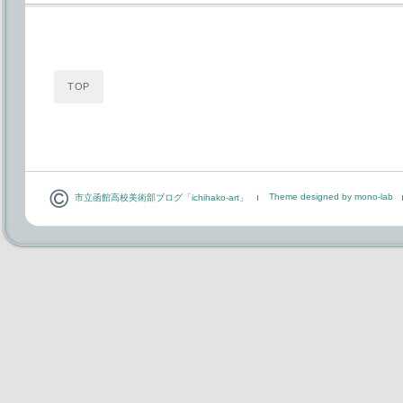
TOP
Theme designed by mono-lab
市立函館高校美術部ブログ「ichihako-art」