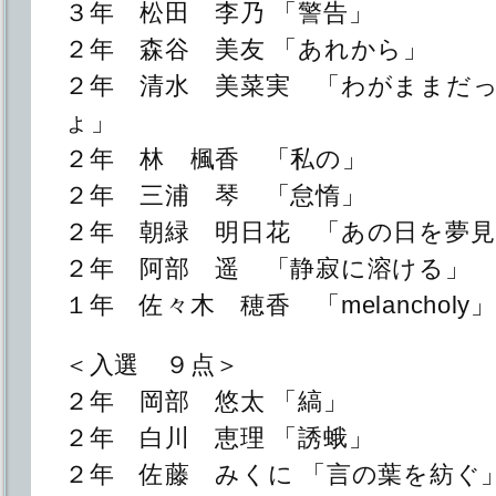
３年 松田 李乃 「警告」
２年 森谷 美友 「あれから」
２年 清水 美菜実 「わがままだ
ょ」
２年 林 楓香 「私の」
２年 三浦 琴 「怠惰」
２年 朝緑 明日花 「あの日を夢見
２年 阿部 遥 「静寂に溶ける」
１年 佐々木 穂香 「melancholy」
＜入選 ９点＞
２年 岡部 悠太 「縞」
２年 白川 恵理 「誘蛾」
２年 佐藤 みくに 「言の葉を紡ぐ