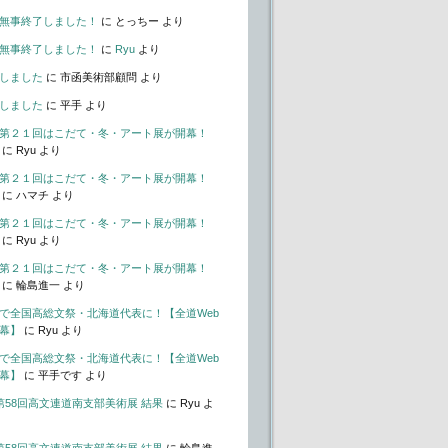
無事終了しました！
に
とっちー
より
無事終了しました！
に
Ryu
より
しました
に
市函美術部顧問
より
しました
に
平手
より
第２１回はこだて・冬・アート展が開幕！
に
Ryu
より
第２１回はこだて・冬・アート展が開幕！
に
ハマチ
より
第２１回はこだて・冬・アート展が開幕！
に
Ryu
より
第２１回はこだて・冬・アート展が開幕！
に
輪島進一
より
で全国高総文祭・北海道代表に！【全道Web
幕】
に
Ryu
より
で全国高総文祭・北海道代表に！【全道Web
幕】
に
平手です
より
t – 第58回高文連道南支部美術展 結果
に
Ryu
よ