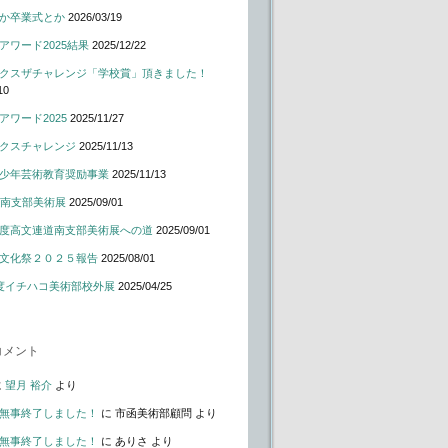
か卒業式とか
2026/03/19
アワード2025結果
2025/12/22
クスザチャレンジ「学校賞」頂きました！
10
アワード2025
2025/11/27
クスチャレンジ
2025/11/13
少年芸術教育奨励事業
2025/11/13
道南支部美術展
2025/09/01
度高文連道南支部美術展への道
2025/09/01
文化祭２０２５報告
2025/08/01
度イチハコ美術部校外展
2025/04/25
コメント
に
望月 裕介
より
無事終了しました！
に
市函美術部顧問
より
無事終了しました！
に
ありさ
より