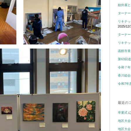
校外展と
ターナー
リキテッ
2025/12/
ターナー
リキテッ
函館市青
第63回
令和７年
香川総合
令和7年
最近の
卒業式
地区大会
地区大会