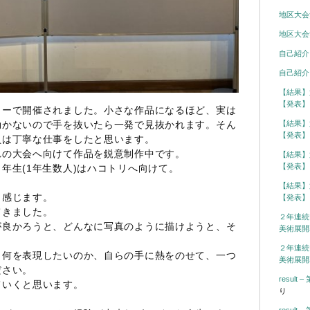
地区大会
地区大会
自己紹介
自己紹介
【結果】
【発表】
ターで開催されました。小さな作品になるほど、実は
効かないので手を抜いたら一発で見抜かれます。そん
【結果】
【発表】
員は丁寧な仕事をしたと思います。
れの大会へ向けて作品を鋭意制作中です。
【結果】
【発表】
年生(1年生数人)はハコトリへ向けて。
【結果】
と感じます。
【発表】
てきました。
２年連続
が良かろうと、どんなに写真のように描けようと、そ
美術展開
２年連続
、何を表現したいのか、自らの手に熱をのせて、一つ
美術展開
ださい。
resul
ていくと思います。
り