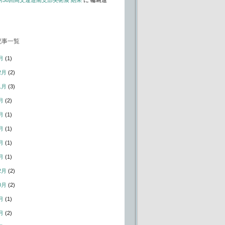
t – 第58回高文連道南支部美術展 結果
に
輪島進
記事一覧
月
(1)
2月
(2)
1月
(3)
月
(2)
月
(1)
月
(1)
月
(1)
月
(1)
2月
(2)
0月
(2)
月
(1)
月
(2)