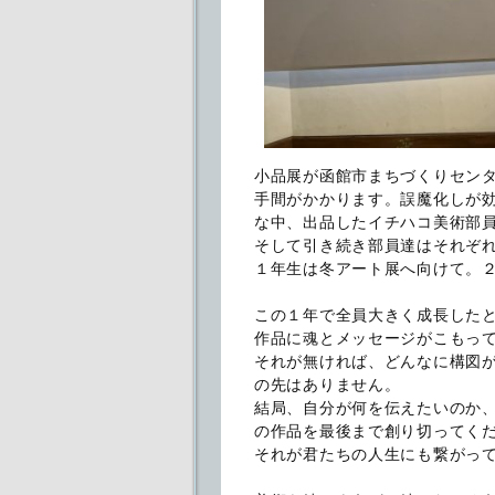
小品展が函館市まちづくりセン
手間がかかります。誤魔化しが
な中、出品したイチハコ美術部
そして引き続き部員達はそれぞ
１年生は冬アート展へ向けて。２
この１年で全員大きく成長した
作品に魂とメッセージがこもっ
それが無ければ、どんなに構図
の先はありません。
結局、自分が何を伝えたいのか
の作品を最後まで創り切ってく
それが君たちの人生にも繋がっ