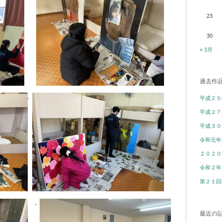
23
30
« 3月
過去作
平成２５
平成２７
平成３０
令和元年
２０２０
令和２年
第２１回
最近の