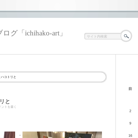
ichihako-art」
とハコトリと
日
リと
メントを書く
2
9
16