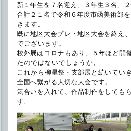
新１年生を７名迎え、３年生３名、２
合計２１名で令和６年度市函美術部
きます。
既に地区大会プレ・地区大会を終え
でございます。
校外展はコロナもあり、５年ほど開
たのではないでしょうか。
これから柳星祭・支部展と続いてい
全国へ繋がる大切な大会です。
気合いを入れて、作品制作をしても
す。