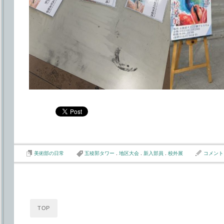
美術部の日常
五稜郭タワー
.
地区大会
.
新入部員
.
校外展
コメント
TOP