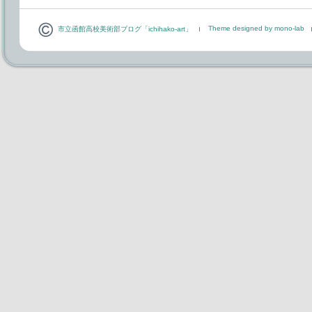
Theme designed by mono-lab
市立函館高校美術部ブログ「ichihako-art」