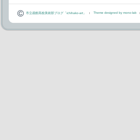
Theme designed by mono-lab
市立函館高校美術部ブログ「ichihako-art」