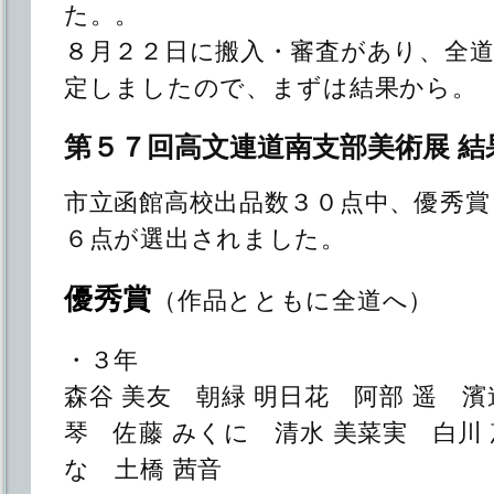
た。。
８月２２日に搬入・審査があり、全道
定しましたので、まずは結果から。
第５７回高文連道南支部美術展 結
市立函館高校出品数３０点中、優秀賞
６点が選出されました。
優秀賞
（作品とともに全道へ）
・３年
森谷 美友 朝緑 明日花 阿部 遥 濱
琴 佐藤 みくに 清水 美菜実 白川 
な 土橋 茜音