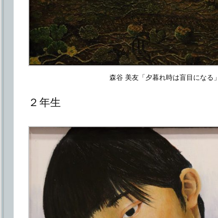
森谷 美友「夕暮れ時は盲目になる
２年生