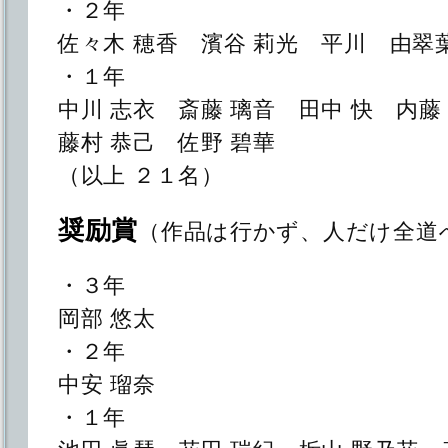
・２年
佐々木 穂香 濱谷 莉光 平川 由翠
・１年
中川 志衣 斎藤 璃音 田中 快 内
藤村 恭己 佐野 碧華
（以上 ２１名）
奨励賞
（作品は行かず、人だけ全道
・３年
岡部 悠太
・２年
中安 瑠奈
・１年