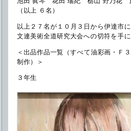
池田 眞琴 花田 瑞紀 栃山 野乃花 
（以上 ６名）
以上２７名が１０月３日から伊達市
文連美術全道研究大会への切符を手
＜出品作品一覧（すべて油彩画・Ｆ
制作）＞
３年生