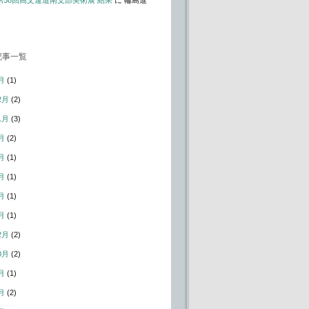
t – 第58回高文連道南支部美術展 結果
に
輪島進
記事一覧
月
(1)
2月
(2)
1月
(3)
月
(2)
月
(1)
月
(1)
月
(1)
月
(1)
2月
(2)
0月
(2)
月
(1)
月
(2)