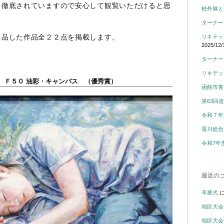
も徹底されていますので安心して観覧いただけると思
校外展と
ターナー
出品した作品全２２点を掲載します。
リキテッ
2025/12/
ターナー
リキテッ
 Ｆ５０ 油彩・キャンバス （優秀賞）
函館市青
第63回
令和７年
香川総合
令和7年
最近の
卒業式
地区大会
地区大会