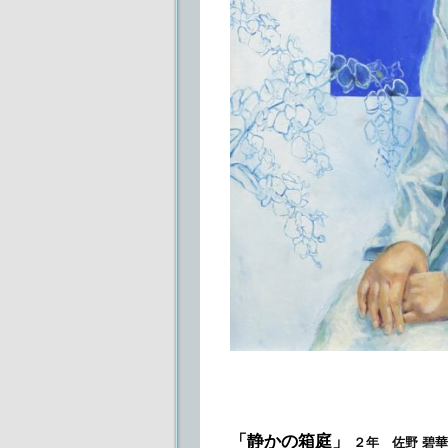
「静かの箱庭」
２年 佐野 碧