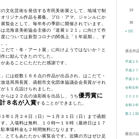
館の文化芸術を発信する市民美術展として、地域で制
23
らオリジナル作品を募集。プロ・アマ、ジャンルにか
30
な展覧会として、毎年冬の季節に開催されています。
部は北海道美術協会主催の『道展Ｕ２１』に向けて作
« 3月
年度については新型コロナの関係上「１年延期」、す
に。。
はこだて・冬・アート展」に向けようではないか！と
過去作
制作に励んできたのでした。
平成２５
会があることにただただ感謝です。
平成２７
展」には総数１６６点の作品が出品され、はこだて・
平成３０
館放送局局長賞、函館市文化団体協議会会長賞がそれ
令和元年
賞が１１点設けられました。
優秀賞に
校からは２２点の油彩画を出品し、うち
２０２０
計８名が入賞
することができました。
令和２年
第２１回
和３年１月２４日（日）〜１月３１日（日）まで函館
ます。入場料は無料、１０時〜１９時（最終日は１７
は駐車場料金も２時間無料になります。
最近の
び、とてもあたたかい展覧会です。近隣の方はぜひ足