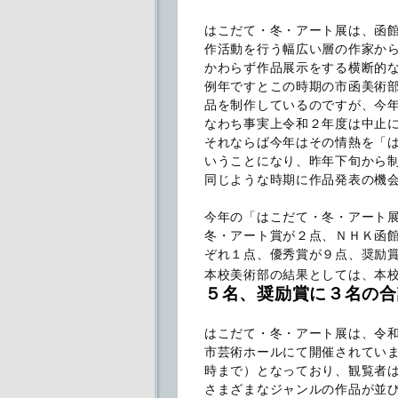
はこだて・冬・アート展は、函
作活動を行う幅広い層の作家か
かわらず作品展示をする横断的
例年ですとこの時期の市函美術
品を制作しているのですが、今
なわち事実上令和２年度は中止
それならば今年はその情熱を「
いうことになり、昨年下旬から
同じような時期に作品発表の機
今年の「はこだて・冬・アート
冬・アート賞が２点、ＮＨＫ函
ぞれ１点、優秀賞が９点、奨励
本校美術部の結果としては、本
５名、奨励賞に３名の合
はこだて・冬・アート展は、令
市芸術ホールにて開催されてい
時まで）となっており、観覧者
さまざまなジャンルの作品が並