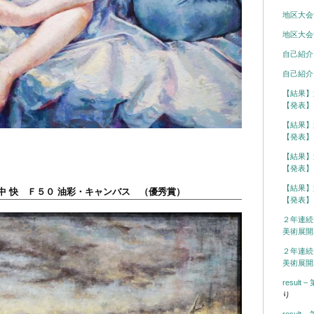
地区大会
地区大会
自己紹介
自己紹介
【結果】
【発表】
【結果】
【発表】
【結果】
【発表】
【結果】
中 快 Ｆ５０ 油彩・キャンバス （優秀賞）
【発表】
２年連続
美術展開
２年連続
美術展開
resul
り