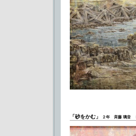
「砂をかむ」
２年 斉藤 璃音 