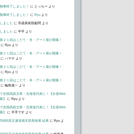
無事終了しました！
に
とっちー
より
無事終了しました！
に
Ryu
より
しました
に
市函美術部顧問
より
しました
に
平手
より
第２１回はこだて・冬・アート展が開幕！
に
Ryu
より
第２１回はこだて・冬・アート展が開幕！
に
ハマチ
より
第２１回はこだて・冬・アート展が開幕！
に
Ryu
より
第２１回はこだて・冬・アート展が開幕！
に
輪島進一
より
で全国高総文祭・北海道代表に！【全道Web
幕】
に
Ryu
より
で全国高総文祭・北海道代表に！【全道Web
幕】
に
平手です
より
t – 第58回高文連道南支部美術展 結果
に
Ryu
よ