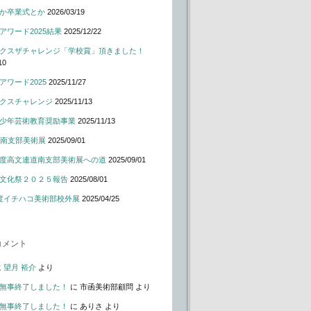
か卒業式とか
2026/03/19
アワード2025結果
2025/12/22
クスザチャレンジ「学校賞」頂きました！
10
アワード2025
2025/11/27
クスチャレンジ
2025/11/13
少年芸術教育奨励事業
2025/11/13
道南支部美術展
2025/09/01
度高文連道南支部美術展への道
2025/09/01
文化祭２０２５報告
2025/08/01
度イチハコ美術部校外展
2025/04/25
コメント
に
望月 裕介
より
無事終了しました！
に
市函美術部顧問
より
無事終了しました！
に
ありさ
より