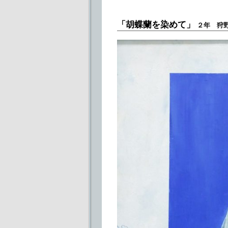
「胡蝶蘭を染めて」
２年 狩野