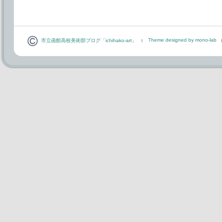
Theme designed by mono-lab
市立函館高校美術部ブログ「ichihako-art」