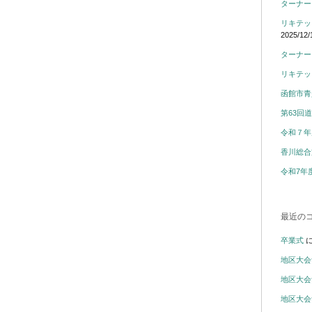
ターナー
リキテッ
2025/12/
ターナー
リキテッ
函館市青
第63回
令和７年
香川総合
令和7年
最近の
卒業式
地区大会
地区大会
地区大会