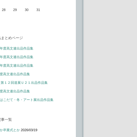
28
29
30
31
品まとめページ
年度高文連出品作品集
年度高文連出品作品集
年度高文連出品作品集
度高文連出品作品集
 第１２回道展Ｕ２１出品作品集
度高文連出品作品集
はこだて・冬・アート展出品作品集
記事一覧
か卒業式とか
2026/03/19