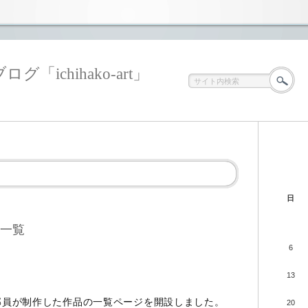
ichihako-art」
日
品一覧
6
13
部員が制作した作品の一覧ページを開設しました。
20