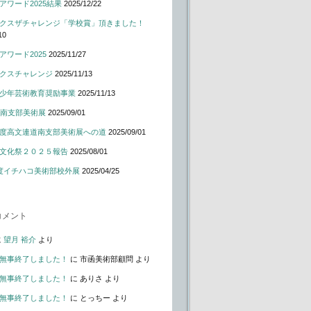
アワード2025結果
2025/12/22
クスザチャレンジ「学校賞」頂きました！
10
アワード2025
2025/11/27
クスチャレンジ
2025/11/13
少年芸術教育奨励事業
2025/11/13
道南支部美術展
2025/09/01
度高文連道南支部美術展への道
2025/09/01
文化祭２０２５報告
2025/08/01
度イチハコ美術部校外展
2025/04/25
コメント
に
望月 裕介
より
無事終了しました！
に
市函美術部顧問
より
無事終了しました！
に
ありさ
より
無事終了しました！
に
とっちー
より