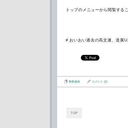
トップのメニューから閲覧する
# おいおい過去の高文連、道展U
事務連絡
コメント (2)
TOP