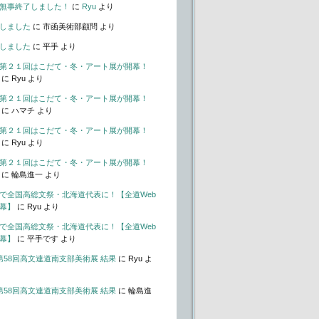
無事終了しました！
に
Ryu
より
しました
に
市函美術部顧問
より
しました
に
平手
より
第２１回はこだて・冬・アート展が開幕！
に
Ryu
より
第２１回はこだて・冬・アート展が開幕！
に
ハマチ
より
第２１回はこだて・冬・アート展が開幕！
に
Ryu
より
第２１回はこだて・冬・アート展が開幕！
に
輪島進一
より
で全国高総文祭・北海道代表に！【全道Web
幕】
に
Ryu
より
で全国高総文祭・北海道代表に！【全道Web
幕】
に
平手です
より
t – 第58回高文連道南支部美術展 結果
に
Ryu
よ
t – 第58回高文連道南支部美術展 結果
に
輪島進