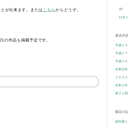
ことが出来ます。または
こちら
からどうぞ。
27
11月 »
過去作
21の作品も掲載予定です。
平成２５
平成２７
平成３０
令和元年
２０２０
令和２年
第２１回
最近の
校外展と