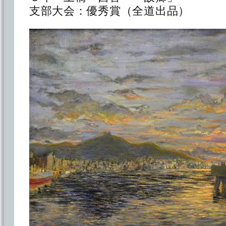
支部大会：優秀賞（全道出品）