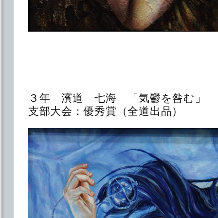
３年 濱道 七海 「気鬱を咎む」
支部大会：優秀賞（全道出品）