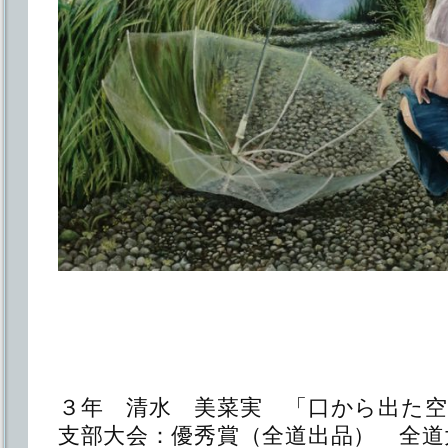
３年 清水 美菜実 「口から出た
支部大会：優秀賞（全道出品） 全道