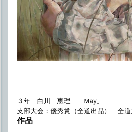
３年 白川 恵理 「May」
支部大会：優秀賞（全道出品） 全道
作品