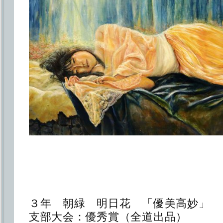
３年 朝緑 明日花 「優美高妙」
支部大会：優秀賞（全道出品）