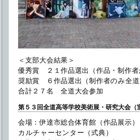
＜支部大会結果＞
優秀賞 ２１作品選出（作品・制作者
奨励賞 ６作品選出（制作者のみ全道
合計２７名 全道大会参加
第５３回全道高等学校美術展・研究大会（
会場：伊達市総合体育館（作品展示）
カルチャーセンター（式典）