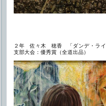
２年 佐々木 穂香 「ダンデ・ラ
支部大会：優秀賞（全道出品）