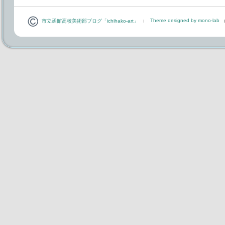
Theme designed by mono-lab
市立函館高校美術部ブログ「ichihako-art」