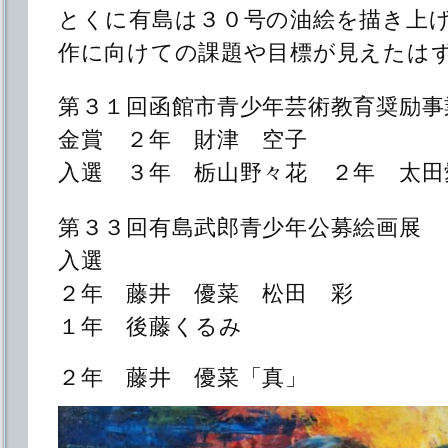
とくに有島は３０号の油絵を描き上
作に向けての課題や目標が見えたは
第３１回函館市青少年芸術教育奨励事
金賞 ２年 財津 空子
入選 ３年 栃山野々花 ２年 太田
第３３回有島武郎青少年公募絵画展
入選
２年 藤井 優菜 松田 彩
１年 後藤くるみ
２年 藤井 優菜「真」