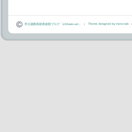
Theme designed by mono-lab
市立函館高校美術部ブログ「ichihako-art」