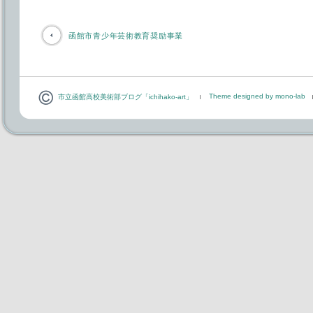
函館市青少年芸術教育奨励事業
Theme designed by mono-lab
市立函館高校美術部ブログ「ichihako-art」