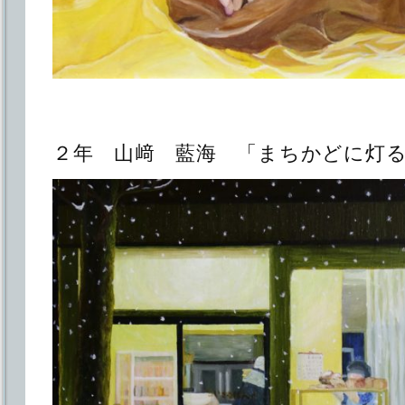
２年 山﨑 藍海 「まちかどに灯