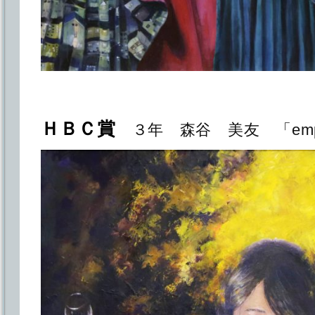
ＨＢＣ賞
３年 森谷 美友 「emp