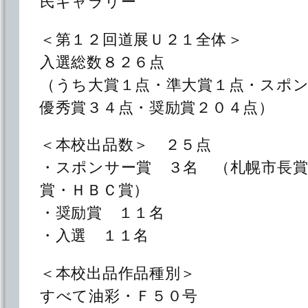
民ギャラリー
＜第１２回道展Ｕ２１全体＞
入選総数８２６点
（うち大賞１点・準大賞１点・スポ
優秀賞３４点・奨励賞２０４点）
＜本校出品数＞ ２５点
・スポンサー賞 ３名 （札幌市長賞
賞・ＨＢＣ賞）
・奨励賞 １１名
・入選 １１名
＜本校出品作品種別＞
すべて油彩・Ｆ５０号