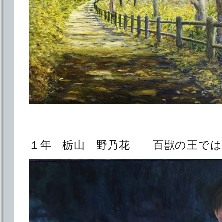
１年 栃山 野乃花 「百獣の王で