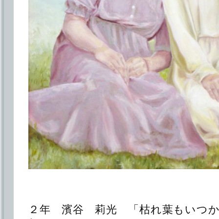
２年 濱谷 莉光 「枯れ葉もいつ