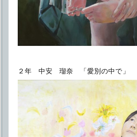
２年 中安 瑠奈 「愛別の中で」