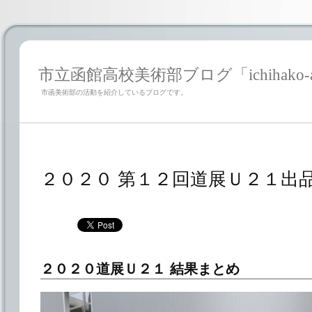
市立函館高校美術部ブログ「ichihako-a
市函美術部の活動を紹介しているブログです。
２０２０ 第１２回道展Ｕ２１出
２０２０道展Ｕ２１ 結果まとめ