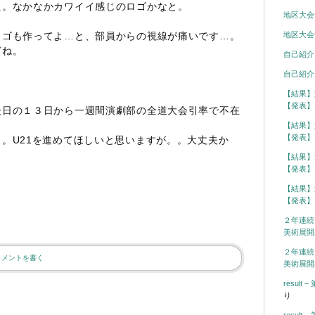
た。なかなかカワイイ感じのロゴかなと。
地区大会
地区大会
ロゴも作ってよ…と、部員からの視線が痛いです…。
どね。
自己紹介
自己紹介
【結果】
【発表】
後日の１３日から一週間演劇部の全道大会引率で不在
【結果】
【発表】
。U21を進めてほしいと思いますが。。大丈夫か
【結果】
【発表】
【結果】
【発表】
２年連続
美術展開
２年連続
コメントを書く
美術展開
resul
り