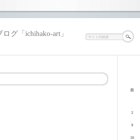
ichihako-art」
日
2
9
16