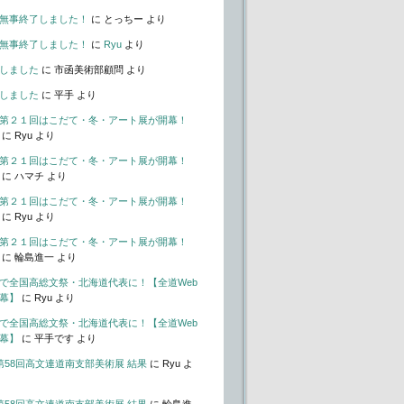
無事終了しました！
に
とっちー
より
無事終了しました！
に
Ryu
より
しました
に
市函美術部顧問
より
しました
に
平手
より
第２１回はこだて・冬・アート展が開幕！
に
Ryu
より
第２１回はこだて・冬・アート展が開幕！
に
ハマチ
より
第２１回はこだて・冬・アート展が開幕！
に
Ryu
より
第２１回はこだて・冬・アート展が開幕！
に
輪島進一
より
で全国高総文祭・北海道代表に！【全道Web
幕】
に
Ryu
より
で全国高総文祭・北海道代表に！【全道Web
幕】
に
平手です
より
t – 第58回高文連道南支部美術展 結果
に
Ryu
よ