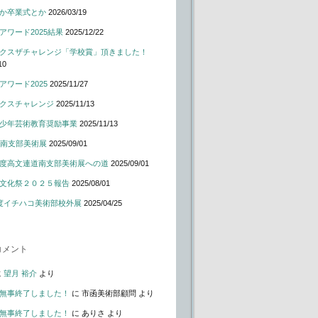
か卒業式とか
2026/03/19
アワード2025結果
2025/12/22
クスザチャレンジ「学校賞」頂きました！
10
アワード2025
2025/11/27
クスチャレンジ
2025/11/13
少年芸術教育奨励事業
2025/11/13
道南支部美術展
2025/09/01
度高文連道南支部美術展への道
2025/09/01
文化祭２０２５報告
2025/08/01
度イチハコ美術部校外展
2025/04/25
コメント
に
望月 裕介
より
無事終了しました！
に
市函美術部顧問
より
無事終了しました！
に
ありさ
より