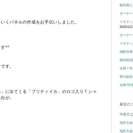
校外展と
ターナー
ていくパネルの作成をお手伝いしました。
リキテッ
2025/12/
ターナー
リキテッ
す^^
函館市青
第63回
ツです。
令和７年
香川総合
令和7年
め」に出てくる「プリティイカ」のロゴ入りＴシャ
科白が。
最近の
卒業式
地区大会
地区大会