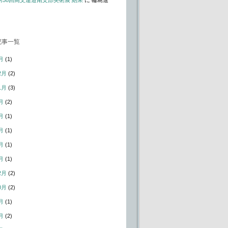
t – 第58回高文連道南支部美術展 結果
に
輪島進
記事一覧
月
(1)
2月
(2)
1月
(3)
月
(2)
月
(1)
月
(1)
月
(1)
月
(1)
2月
(2)
0月
(2)
月
(1)
月
(2)