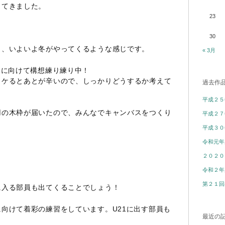
ってきました。
23
30
り、いよいよ冬がやってくるような感じです。
« 3月
1に向けて構想練り練り中！
コケるとあとが辛いので、しっかりどうするか考えて
過去作
平成２５
用の木枠が届いたので、みんなでキャンバスをつくり
平成２７
平成３０
令和元年
２０２０
令和２年
第２１回
に入る部員も出てくることでしょう！
向けて着彩の練習をしています。U21に出す部員も
最近の