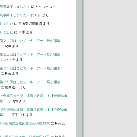
無事終了しました！
に
とっちー
より
無事終了しました！
に
Ryu
より
しました
に
市函美術部顧問
より
しました
に
平手
より
第２１回はこだて・冬・アート展が開幕！
に
Ryu
より
第２１回はこだて・冬・アート展が開幕！
に
ハマチ
より
第２１回はこだて・冬・アート展が開幕！
に
Ryu
より
第２１回はこだて・冬・アート展が開幕！
に
輪島進一
より
で全国高総文祭・北海道代表に！【全道Web
幕】
に
Ryu
より
で全国高総文祭・北海道代表に！【全道Web
幕】
に
平手です
より
t – 第58回高文連道南支部美術展 結果
に
Ryu
よ