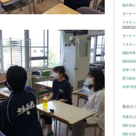
校外展と
ターナー
リキテッ
2025/12/
ターナー
リキテッ
函館市青
第63回
令和７年
香川総合
令和7年
最近の
卒業式
地区大会
地区大会