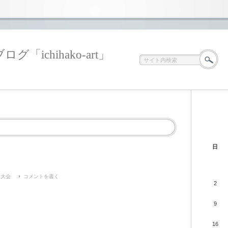
ichihako-art」
日
区大会
コメントを書く
2
9
16