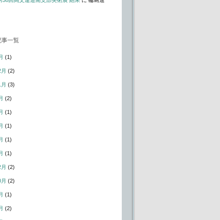
t – 第58回高文連道南支部美術展 結果
に
輪島進
記事一覧
月
(1)
2月
(2)
1月
(3)
月
(2)
月
(1)
月
(1)
月
(1)
月
(1)
2月
(2)
0月
(2)
月
(1)
月
(2)