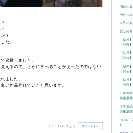
地区大会
地区大会
か？
自己紹介
か？
自己紹介
すか？
【結果】
ました。
【発表】
【結果】
【発表】
べて鑑賞しました。
て見えるので、さらに学べることがあったのではない
【結果】
【発表】
忘れました。
【結果】
【発表】
る良い作品作れていたと思います。
２年連続
美術展開
２年連続
美術展開
resul
り
トラックバック ( 0 )
コメント ( 0 )