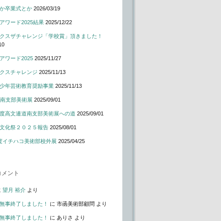
か卒業式とか
2026/03/19
アワード2025結果
2025/12/22
クスザチャレンジ「学校賞」頂きました！
10
アワード2025
2025/11/27
クスチャレンジ
2025/11/13
少年芸術教育奨励事業
2025/11/13
道南支部美術展
2025/09/01
度高文連道南支部美術展への道
2025/09/01
文化祭２０２５報告
2025/08/01
度イチハコ美術部校外展
2025/04/25
コメント
に
望月 裕介
より
無事終了しました！
に
市函美術部顧問
より
無事終了しました！
に
ありさ
より