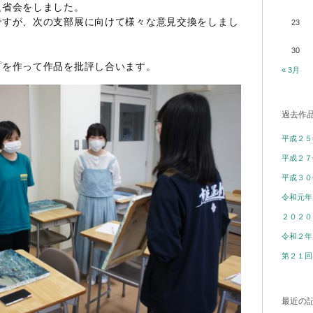
反省会をしました。
ですが、次の支部展に向けて様々な意見交換をしまし
23
30
プを作って作品を批評し合います。
« 3月
過去作
平成２５
平成２７
平成３０
令和元年
２０２０
令和２年
第２１回
最近の