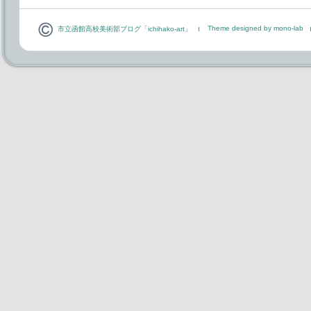
Theme designed by mono-lab
市立函館高校美術部ブログ「ichihako-art」