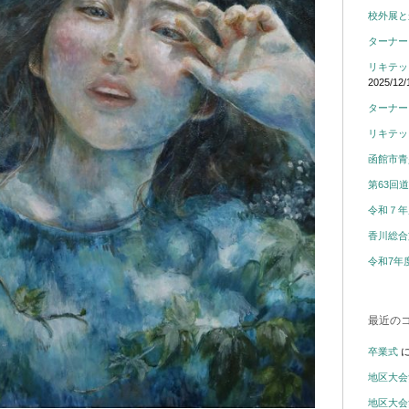
校外展と
ターナー
リキテッ
2025/12/
ターナー
リキテッ
函館市青
第63回
令和７年
香川総合
令和7年
最近の
卒業式
地区大会
地区大会