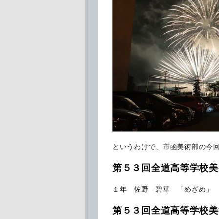
というわけで、市函美術部の今
第５３回全道高等学校美
１年 佐野 碧華 「めざめ」
第５３回全道高等学校美