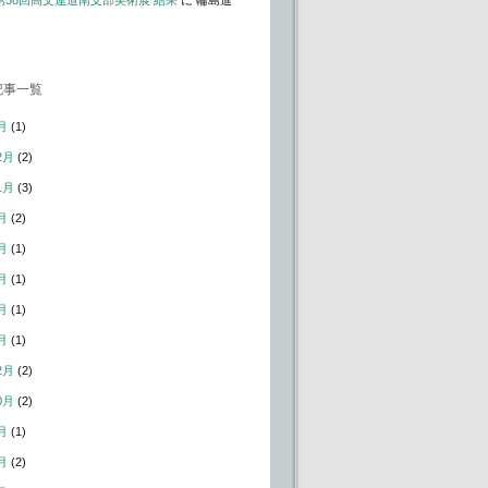
t – 第58回高文連道南支部美術展 結果
に
輪島進
記事一覧
月
(1)
2月
(2)
1月
(3)
月
(2)
月
(1)
月
(1)
月
(1)
月
(1)
2月
(2)
0月
(2)
月
(1)
月
(2)