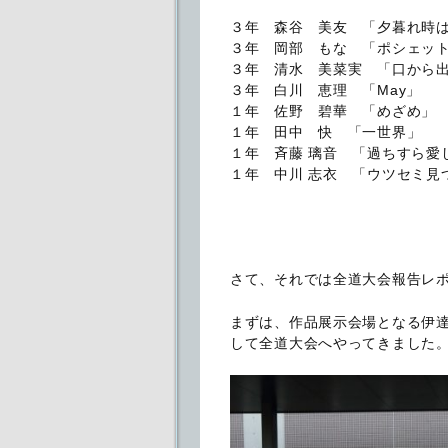
３年 森谷 美友 「夕暮れ時
３年 岡部 もな 「ポシェッ
３年 清水 美菜実 「口から
３年 白川 恵理 「May」
１年 佐野 碧華 「めざめ」
１年 田中 快 「一世界」
１年 斉藤 璃音 「過ちすら愛
１年 中川 志衣 「ウツセミ見
さて、それでは全道大会報告レ
まずは、作品展示会場となる伊
して全道大会へやってきました