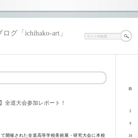
ichihako-art」
日
】全道大会参加レポート！
2
9
にて開催された全道高等学校美術展・研究大会に本校
16