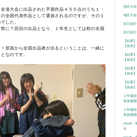
地区大会
、全道大会に出品された平面作品４５０点のうち１・
地区大会
道の全国代表作品として選抜されるのですが、その１
のでした。
自己紹介
文祭に７回目の出品となり、１年生としては初の全国
自己紹介
【結果】
【発表】
…！部員から全国出品者が出るということは、一緒に
ことなのです。
【結果】
【発表】
【結果】
【発表】
【結果】
【発表】
２年連続
美術展開
２年連続
美術展開
resul
り