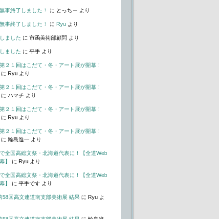
無事終了しました！
に
とっちー
より
無事終了しました！
に
Ryu
より
しました
に
市函美術部顧問
より
しました
に
平手
より
第２１回はこだて・冬・アート展が開幕！
に
Ryu
より
第２１回はこだて・冬・アート展が開幕！
に
ハマチ
より
第２１回はこだて・冬・アート展が開幕！
に
Ryu
より
第２１回はこだて・冬・アート展が開幕！
に
輪島進一
より
で全国高総文祭・北海道代表に！【全道Web
幕】
に
Ryu
より
で全国高総文祭・北海道代表に！【全道Web
幕】
に
平手です
より
t – 第58回高文連道南支部美術展 結果
に
Ryu
よ