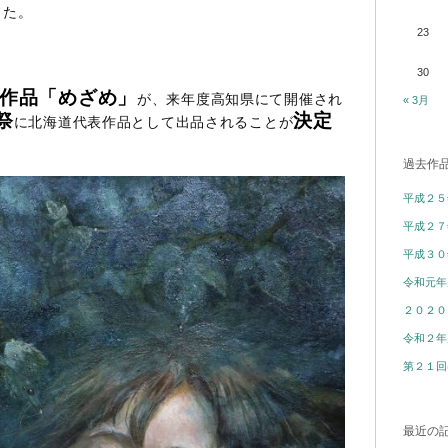
した。
23
30
作品「めざめ」
が、来年度高知県にて開催され
« 3月
祭
決定
に北海道代表作品として出品されることが
過去作
平成２５
平成２７
平成３０
令和元年
２０２０
令和２年
第２１回
最近の