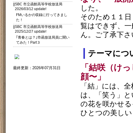
||SBC 市立函館高等学校放送局
した。
2026/03/12 update!
FMいるかの収録に行ってきまし
そのため１１日
た！
覧はできず、一
||SBC 市立函館高等学校放送局
2025/12/27 update!
ん。ご了承下さ
｢青春とは？｣市函放送局員に聞い
てみた！Part３
テーマにつ
「結咲（けっ
最終更新：2026年07月31日
顔〜」
「結」には、全
は、「笑う」と
の花を咲かせる
ひとつの美しい