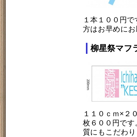
１本１００円で
方はお早めにお
柳星祭マフ
１１０ｃｍ×２
枚６００円です
質にもこだわり