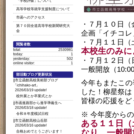
「学校評価」について
高等学校等就学支援制度について
市函へのアクセス
・７月１０日（
第７０回全道高等学校新聞研究大
会
企画「イチコレ
・７月１１日（
閲覧者数
本校生のみに
total:
2530981
today:
1
yesterday:
502
・７月１２日（
online visitor:
1
一般開放（10:0
部活動ブログ更新状況
||市立函館高校美術部ブログ
今年もまたこの
「ichihako-art」
2026/03/19 update!
した！柳星祭は
校外展とか卒業式とか
皆様の応援をど
||市函進路部から進学準備生へ
2026/03/18 update!
※ 今年度から
令和８年度模試日程
||市立函館高校山岳部
ある１１日（
2026/03/16 update!
なり、一般開
合格おめでとうございます！