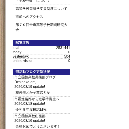
「学校評価」について
高等学校等就学支援制度について
市函へのアクセス
第７０回全道高等学校新聞研究大
会
閲覧者数
total:
2531441
today:
0
yesterday:
504
online visitor:
0
部活動ブログ更新状況
||市立函館高校美術部ブログ
「ichihako-art」
2026/03/19 update!
校外展とか卒業式とか
||市函進路部から進学準備生へ
2026/03/18 update!
令和８年度模試日程
||市立函館高校山岳部
2026/03/16 update!
合格おめでとうございます！