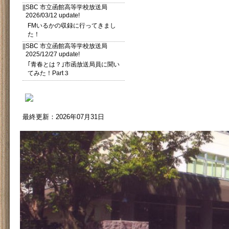
||SBC 市立函館高等学校放送局
2026/03/12 update!
FMいるかの収録に行ってきまし
た！
||SBC 市立函館高等学校放送局
2025/12/27 update!
｢青春とは？｣市函放送局員に聞い
てみた！Part３
最終更新：2026年07月31日