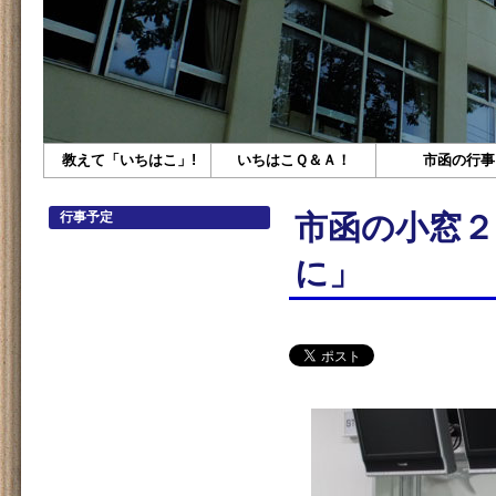
教えて「いちはこ」!
いちはこＱ＆Ａ！
市函の行事
行事予定
市函の小窓２
に」