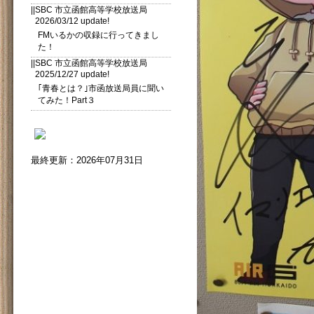
||SBC 市立函館高等学校放送局
2026/03/12 update!
FMいるかの収録に行ってきまし
た！
||SBC 市立函館高等学校放送局
2025/12/27 update!
｢青春とは？｣市函放送局員に聞い
てみた！Part３
最終更新：2026年07月31日