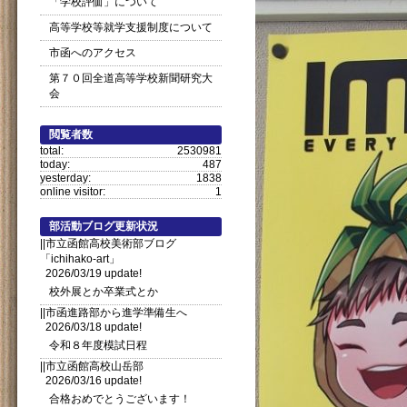
「学校評価」について
高等学校等就学支援制度について
市函へのアクセス
第７０回全道高等学校新聞研究大
会
閲覧者数
total:
2530981
today:
487
yesterday:
1838
online visitor:
1
部活動ブログ更新状況
||市立函館高校美術部ブログ
「ichihako-art」
2026/03/19 update!
校外展とか卒業式とか
||市函進路部から進学準備生へ
2026/03/18 update!
令和８年度模試日程
||市立函館高校山岳部
2026/03/16 update!
合格おめでとうございます！