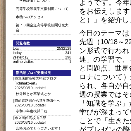
「学校評価」について
ようです。今年
高等学校等就学支援制度について
をお伝えします
市函へのアクセス
と）」を紹介し
第７０回全道高等学校新聞研究大
会
今日のテーマは
先週（10/18
閲覧者数
total:
2532129
ン形式で行われ
today:
341
yesterday:
298
連」の学習で、
online visitor:
1
と問題点、世界
部活動ブログ更新状況
ロナについて）
||市立函館高校美術部ブログ
「ichihako-art」
られ、各自が自
2026/03/19 update!
週の授業ではそ
校外展とか卒業式とか
||市函進路部から進学準備生へ
「知識を学ぶ」
2026/03/18 update!
学びが深まって
令和８年度模試日程
||市立函館高校山岳部
ことで「生きた
2026/03/16 update!
がプレゼンの際
合格おめでとうございます！