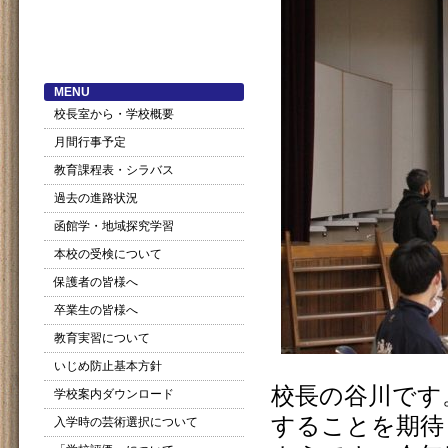
MENU
校長室から・学校概要
月間行事予定
教育課程表・シラバス
過去の進路状況
函館学・地域探究学習
本校の受検について
保護者の皆様へ
卒業生の皆様へ
教育実習について
いじめ防止基本方針
校長の谷川です。
学校案内ダウンロード
することを期待
入学時の芸術選択について