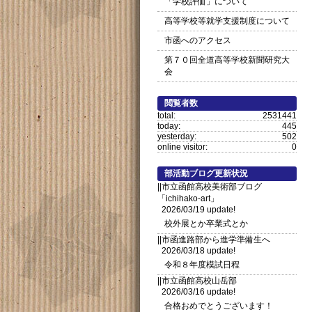
「学校評価」について
高等学校等就学支援制度について
市函へのアクセス
第７０回全道高等学校新聞研究大
会
閲覧者数
total:
2531441
today:
445
yesterday:
502
online visitor:
0
部活動ブログ更新状況
||市立函館高校美術部ブログ
「ichihako-art」
2026/03/19 update!
校外展とか卒業式とか
||市函進路部から進学準備生へ
2026/03/18 update!
令和８年度模試日程
||市立函館高校山岳部
2026/03/16 update!
合格おめでとうございます！