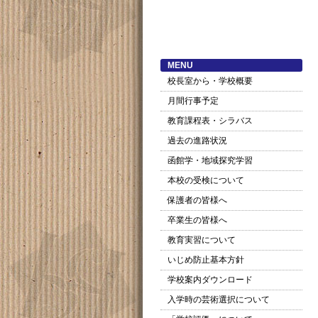
MENU
校長室から・学校概要
月間行事予定
教育課程表・シラバス
過去の進路状況
函館学・地域探究学習
本校の受検について
保護者の皆様へ
卒業生の皆様へ
教育実習について
いじめ防止基本方針
学校案内ダウンロード
入学時の芸術選択について