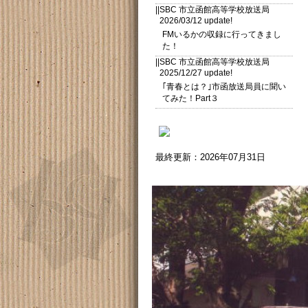
||SBC 市立函館高等学校放送局
2026/03/12 update!
FMいるかの収録に行ってきまし
た！
||SBC 市立函館高等学校放送局
2025/12/27 update!
｢青春とは？｣市函放送局員に聞い
てみた！Part３
最終更新：2026年07月31日