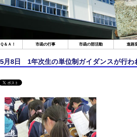
Ｑ＆Ａ！
市函の行事
市函の部活動
進路
5月8日 1年次生の単位制ガイダンスが行わ