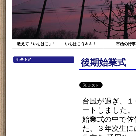
教えて「いちはこ」!
いちはこＱ＆Ａ！
市函の行事
行事予定
後期始業式
台風が過ぎ、１
ートしました。
始業式の中で佐
た。３年次生に