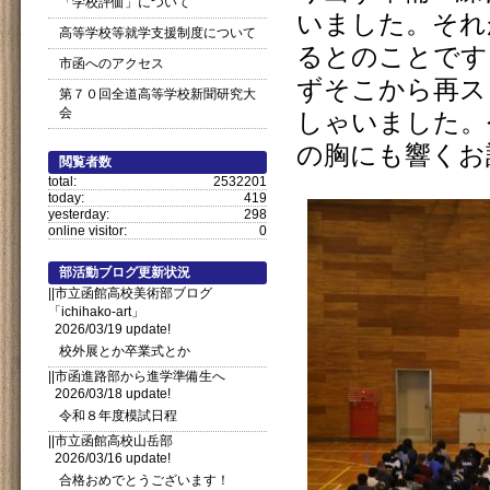
「学校評価」について
いました。それ
高等学校等就学支援制度について
るとのことです
市函へのアクセス
ずそこから再ス
第７０回全道高等学校新聞研究大
会
しゃいました。
の胸にも響くお
閲覧者数
total:
2532201
today:
419
yesterday:
298
online visitor:
0
部活動ブログ更新状況
||市立函館高校美術部ブログ
「ichihako-art」
2026/03/19 update!
校外展とか卒業式とか
||市函進路部から進学準備生へ
2026/03/18 update!
令和８年度模試日程
||市立函館高校山岳部
2026/03/16 update!
合格おめでとうございます！