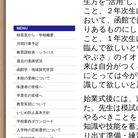
生方を“活用”
こと、２年次生
おいて、函館で
りあるものにし
MENU
校長室から・学校概要
こと、１年次生
月間行事予定
臨んで欲しいと
教育課程表・シラバス
やぶさ」のイオ
過去の進路状況
来は自分がつく
函館学・地域探究学習
にとっては今が
本校の受検について
識して欲しいと
保護者の皆様へ
卒業生の皆様へ
始業式後には、
教育実習について
た。先生は模試
いじめ防止基本方針
やるべきことを
学校案内ダウンロード
知識や技能を蓄
入学時の芸術選択について
り出す準備・練