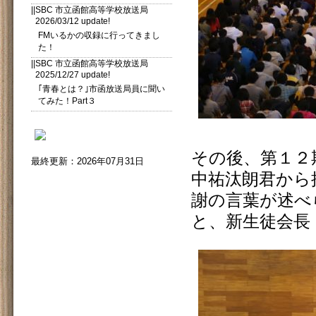
||SBC 市立函館高等学校放送局
2026/03/12 update!
FMいるかの収録に行ってきまし
た！
||SBC 市立函館高等学校放送局
2025/12/27 update!
｢青春とは？｣市函放送局員に聞い
てみた！Part３
その後、第１２
最終更新：2026年07月31日
中祐汰朗君から
謝の言葉が述べ
と、新生徒会長