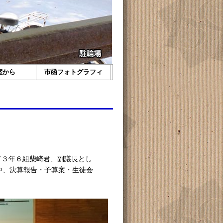
室から
市函フォトグラフィ
て３年６組柴崎君、副議長とし
中、決算報告・予算案・生徒会
。