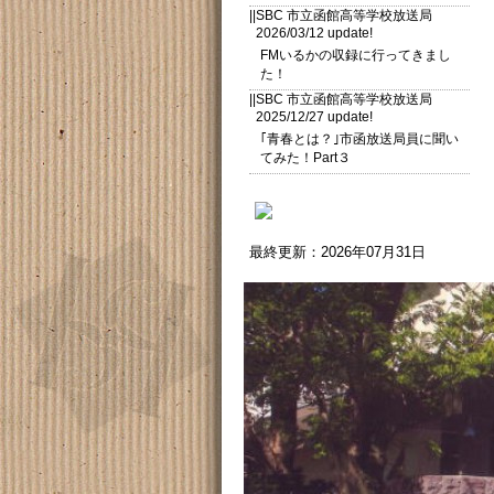
||SBC 市立函館高等学校放送局
2026/03/12 update!
FMいるかの収録に行ってきまし
た！
||SBC 市立函館高等学校放送局
2025/12/27 update!
｢青春とは？｣市函放送局員に聞い
てみた！Part３
最終更新：2026年07月31日