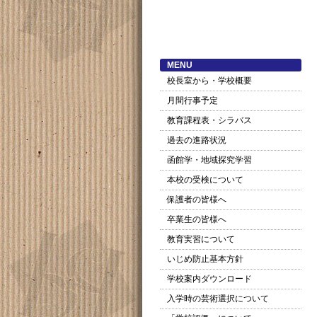
MENU
校長室から・学校概要
月間行事予定
教育課程表・シラバス
過去の進路状況
函館学・地域探究学習
本校の受検について
保護者の皆様へ
卒業生の皆様へ
教育実習について
いじめ防止基本方針
学校案内ダウンロード
入学時の芸術選択について