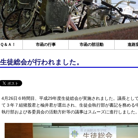
Ｑ＆Ａ！
市函の行事
市函の部活動
進路
生徒総会が行われました。
4月26日６時間目、平成29年度生徒総会が実施されました。議長とし
て３年７組猪股君と楡井君が選出され、生徒会執行部が書記を務める
執行部および各委員会の活動方針等の議事はスムーズに進行しました