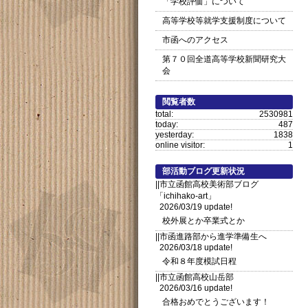
「学校評価」について
高等学校等就学支援制度について
市函へのアクセス
第７０回全道高等学校新聞研究大
会
閲覧者数
total:
2530981
today:
487
yesterday:
1838
online visitor:
1
部活動ブログ更新状況
||市立函館高校美術部ブログ
「ichihako-art」
2026/03/19 update!
校外展とか卒業式とか
||市函進路部から進学準備生へ
2026/03/18 update!
令和８年度模試日程
||市立函館高校山岳部
2026/03/16 update!
合格おめでとうございます！