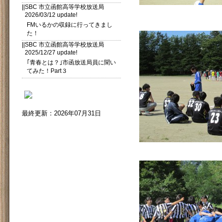
||SBC 市立函館高等学校放送局
2026/03/12 update!
FMいるかの収録に行ってきまし
た！
||SBC 市立函館高等学校放送局
2025/12/27 update!
｢青春とは？｣市函放送局員に聞い
てみた！Part３
最終更新：2026年07月31日