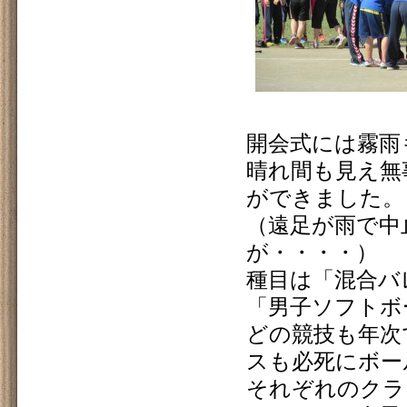
開会式には霧雨
晴れ間も見え無
ができました。
（遠足が雨で中
が・・・・）
種目は「混合バ
「男子ソフトボ
どの競技も年次
スも必死にボー
それぞれのクラ