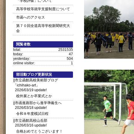
「学校評価」について
高等学校等就学支援制度について
市函へのアクセス
第７０回全道高等学校新聞研究大
会
閲覧者数
total:
2531535
today:
47
yesterday:
504
online visitor:
1
部活動ブログ更新状況
||市立函館高校美術部ブログ
「ichihako-art」
2026/03/19 update!
校外展とか卒業式とか
||市函進路部から進学準備生へ
2026/03/18 update!
令和８年度模試日程
||市立函館高校山岳部
2026/03/16 update!
合格おめでとうございます！