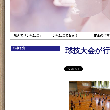
教えて「いちはこ」!
いちはこＱ＆Ａ！
市函の行事
行事予定
球技大会が