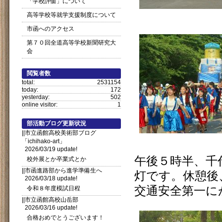
「学校評価」について
高等学校等就学支援制度について
市函へのアクセス
第７０回全道高等学校新聞研究大
会
閲覧者数
total:
2531154
today:
172
yesterday:
502
online visitor:
1
部活動ブログ更新状況
||市立函館高校美術部ブログ
「ichihako-art」
2026/03/19 update!
午後５時半、千
校外展とか卒業式とか
||市函進路部から進学準備生へ
灯です。休憩後
2026/03/18 update!
交通安全第一に
令和８年度模試日程
||市立函館高校山岳部
2026/03/16 update!
合格おめでとうございます！