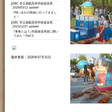
||SBC 市立函館高等学校放送局
2026/03/12 update!
FMいるかの収録に行ってきまし
た！
||SBC 市立函館高等学校放送局
2025/12/27 update!
｢青春とは？｣市函放送局員に聞い
てみた！Part３
最終更新：2026年07月31日