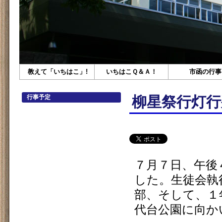
教えて「いちはこ」!
いちはこＱ＆Ａ！
市函の行事
行事予定
柳星祭行灯行
７月７日、午後
した。生徒会執
部、そして、１
代台公園に向か