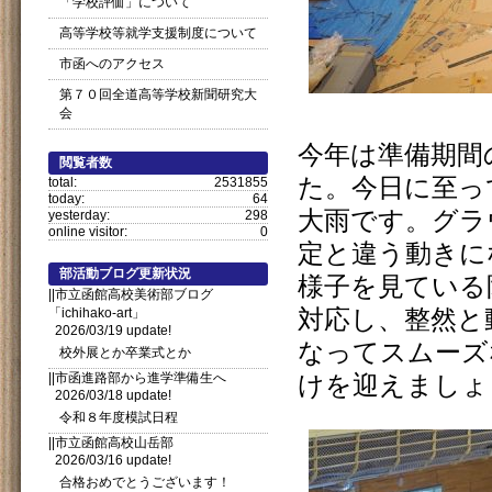
「学校評価」について
高等学校等就学支援制度について
市函へのアクセス
第７０回全道高等学校新聞研究大
会
今年は準備期間
閲覧者数
た。今日に至っ
total:
2531855
today:
64
大雨です。グラ
yesterday:
298
online visitor:
0
定と違う動きに
部活動ブログ更新状況
様子を見ている
||市立函館高校美術部ブログ
「ichihako-art」
対応し、整然と
2026/03/19 update!
なってスムーズ
校外展とか卒業式とか
||市函進路部から進学準備生へ
けを迎えましょ
2026/03/18 update!
令和８年度模試日程
||市立函館高校山岳部
2026/03/16 update!
合格おめでとうございます！