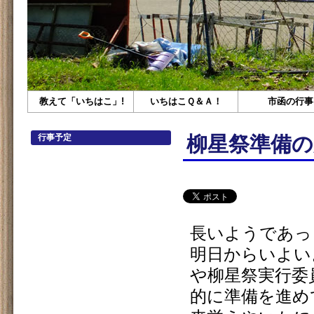
教えて「いちはこ」!
いちはこＱ＆Ａ！
市函の行事
行事予定
柳星祭準備の
長いようであっ
明日からいよい
や柳星祭実行委
的に準備を進め