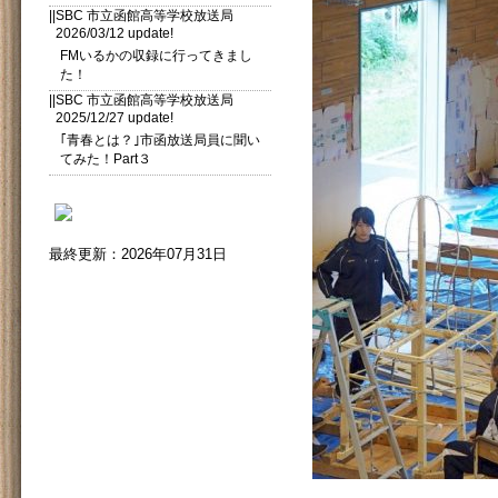
||SBC 市立函館高等学校放送局
2026/03/12 update!
FMいるかの収録に行ってきまし
た！
||SBC 市立函館高等学校放送局
2025/12/27 update!
｢青春とは？｣市函放送局員に聞い
てみた！Part３
最終更新：2026年07月31日