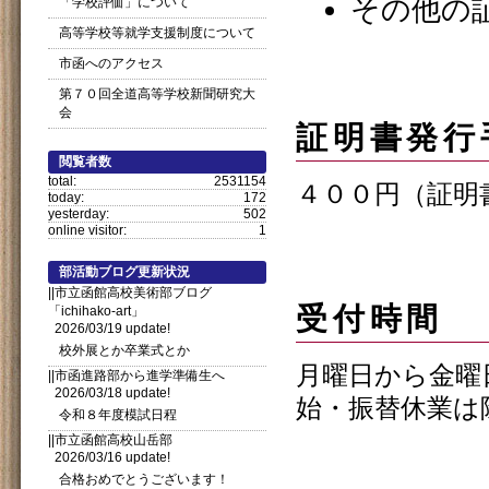
その他の
「学校評価」について
高等学校等就学支援制度について
市函へのアクセス
第７０回全道高等学校新聞研究大
会
証明書発行
閲覧者数
total:
2531154
４００円（証明
today:
172
yesterday:
502
online visitor:
1
部活動ブログ更新状況
||市立函館高校美術部ブログ
受付時間
「ichihako-art」
2026/03/19 update!
校外展とか卒業式とか
月曜日から金曜
||市函進路部から進学準備生へ
2026/03/18 update!
始・振替休業は
令和８年度模試日程
||市立函館高校山岳部
2026/03/16 update!
合格おめでとうございます！