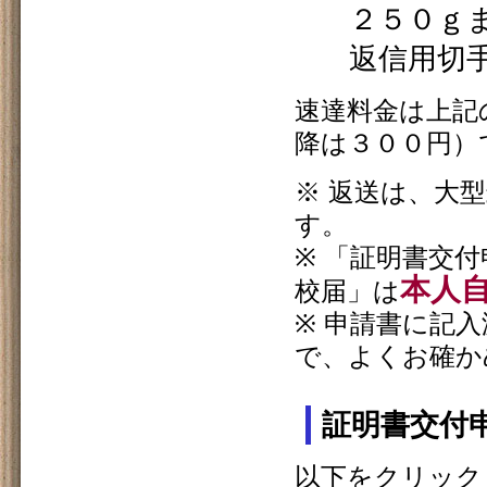
２５０
返信用切手
速達料金は上記
降は３００円）
※ 返送は、大
す。
※ 「証明書交
本人
校届」は
※ 申請書に記
で、よくお確か
証明書交付
以下をクリック