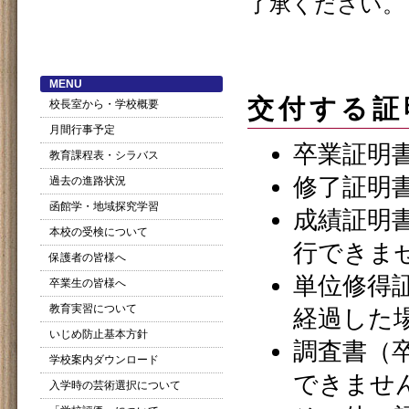
了承ください。
MENU
交付する証
校長室から・学校概要
月間行事予定
卒業証明
教育課程表・シラバス
修了証明
過去の進路状況
函館学・地域探究学習
成績証明
本校の受検について
行できま
保護者の皆様へ
単位修得
卒業生の皆様へ
教育実習について
経過した
いじめ防止基本方針
調査書（
学校案内ダウンロード
できませ
入学時の芸術選択について