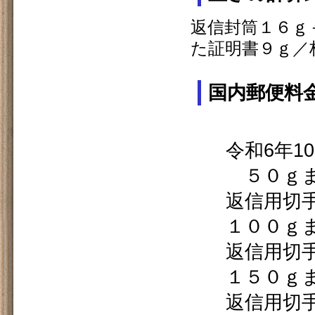
返信封筒１６ｇ
た証明書９ｇ／枚
国内郵便料
令和
令和6年1
５０ｇ
返信用切手
１００
返信用切手
１５０
返信用切手