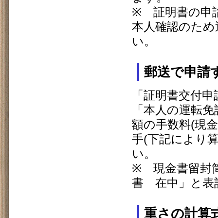
※ 証明書の申
本人確認のため
い。
郵送で申請
「証明書交付申
「本人の運転免
額の手数料(現
手(下記により
い。
※ 現金書留封
書 在中」と表
重さの計算