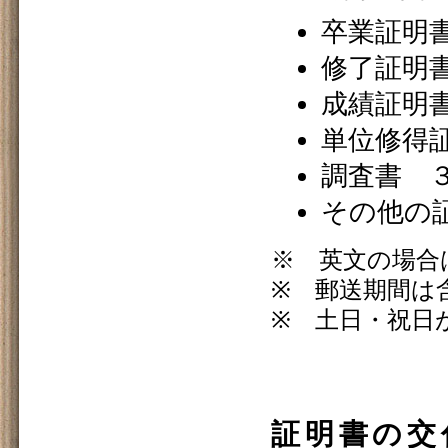
卒業証明
修了証明
成績証明
単位修得
調査書 
その他の
※ 英文の場合
※ 郵送期間は
※ 土日・祝日
証明書の交