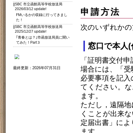
||SBC 市立函館高等学校放送局
2026/03/12 update!
申請方法
FMいるかの収録に行ってきまし
た！
次のいずれかの
||SBC 市立函館高等学校放送局
2025/12/27 update!
｢青春とは？｣市函放送局員に聞い
てみた！Part３
窓口で本人(
「証明書交付申
場合には、「受
最終更新：2026年07月31日
必要事項を記入
てください。な
ます。
ただし，遠隔地
くことが出来な
定届出書」によ
ます。