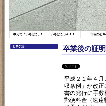
教えて「いちはこ」!
いちはこＱ＆Ａ！
市函の行事
行事予定
卒業後の証
平成２１年４月
収条例」が改正
書の発行に手数
郵便料金（速達