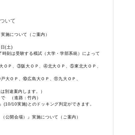
ついて
』実施について（ご案内）
日(土)
※終了時刻は受験する模試（大学・学部系統）によって
京大ＯＰ、③阪大ＯＰ、④北大ＯＰ、⑤東北大ＯＰ、
神戸大ＯＰ、⑩広島大ＯＰ、⑪九大ＯＰ、
室は別途案内します。）
まで （進路：竹内）
(10/10実施)とのドッキング判定ができます。
ト（公開会場）』実施について（ご案内）