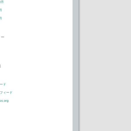
0月
月
月
リー
報
ード
フィード
ss.org