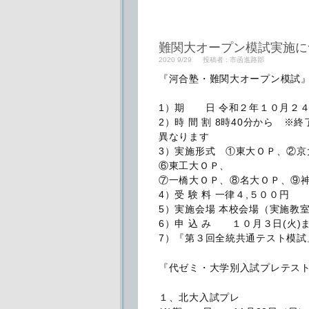
難関大オープン模試実施に
2020 9/29
投稿者 :
市函進路部
『河合塾・難関大オープン模試
1）期 日 令和２年１０月２４
2）時 間 割 8時40分から 
異なります
3）実施形式 ①東大ＯＰ、②
⑥東工大ＯＰ、
⑦一橋大ＯＰ、⑧名大ＯＰ、⑨
4）受 験 料 一律４,５００円
5）実施会場 本校会場（実施教
6）申 込 み １０月３日(火)
7）『第３回全統共通テスト模試』
『代ゼミ・大学別入試プレテス
１、北大入試プレ