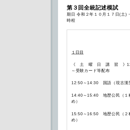
第３回全統記述模試
期日 令和２年１０月１７日(土)
時程
１日目
《 土 曜 日 講 習 》12
～受験カード等配布
12:50～14:30 国語（現古
14:40～15:40 地歴公民（
め）
15:50～16:50 地歴公民（
め）