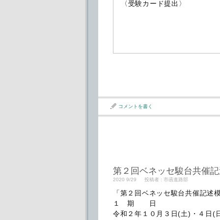
〈受験カード提出〉
コメントを書く
第２回ベネッセ駿台共催記
2020 9/29
投稿者 :
市函進路部
「第２回ベネッセ駿台共催記述
１ 期 日
令和２年１０月３日(土)・４日(日