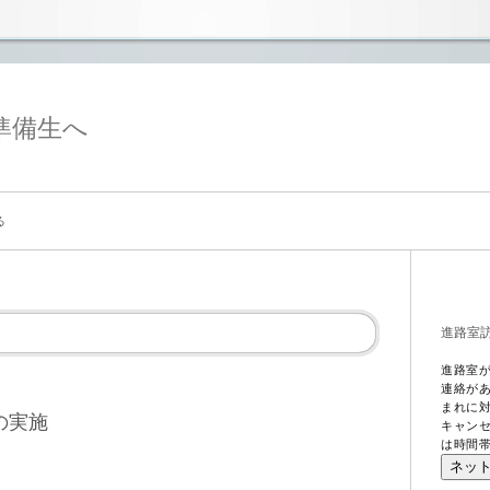
準備生へ
る
進路室
進路室
連絡が
まれに
の実施
キャン
は時間
ネッ