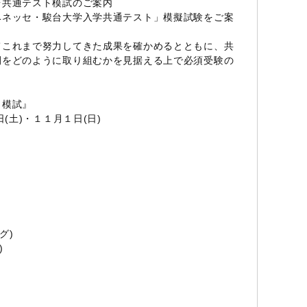
台共通テスト模試のご案内
ベネッセ・駿台大学入学共通テスト」模擬試験をご案
てこれまで努力してきた成果を確かめるとともに、共
間をどのように取り組むかを見据える上で必須受験の
ト模試』
(土)・１１月１日(日)
グ)
)