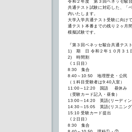
令和２年度 第３回ベネッセ駿
共通テスト試験に対応した、「
内いたします。
大学入学共通テスト受験に向け
通テスト本番までの残り２ヶ月
模擬試験です。
『第３回ベネッセ駿台共通テス
1) 期 日 令和２年１０月３１日
2) 時間割
《１日目》
8:30 集合
8:40～10:50 地理歴史・公民
（１科目受験者は9:40入室）
11:00～12:20 国語 昼休み
（受験カード記入・昼食）
13:00～14:20 英語(リーディン
14:30～15:05 英語(リスニング
15:10 受験カード提出
《２日目》
8:30 集合
8:40～10:50 理科①・②