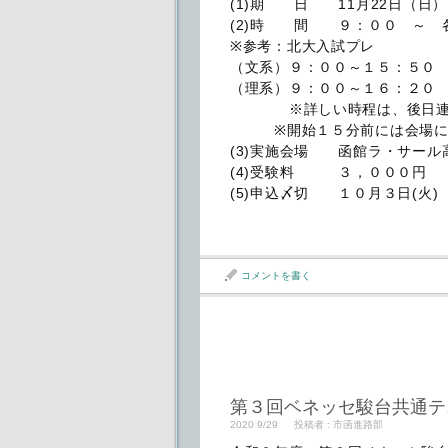
(1)期 日 11月22日（日）
(2)時 間 ９：００ ～ 
※参考：北大入試プレ
（文系）９：００～１５：５０
（理系）９：００～１６：２０
※詳しい時程は、後日連
※開始１５分前には会場に
(3)実施会場 函館ラ・サール
(4)受験料 ３，０００円
(5)申込〆切 １０月３日(火)
コメントを書く
第３回ベネッセ駿台共通テ
2020 9/29
投稿者 :
市函進路部