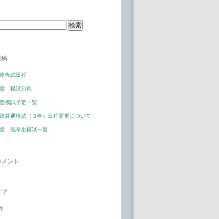
投稿
度模試日程
度 模試日程
度模試予定一覧
統共通模試（３年）日程変更について
度 既卒生模試一覧
コメント
イブ
月