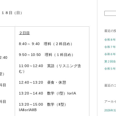
・１８日（日）
検
索:
最近の
２日目
令和８年
8:40～ 9:40 理科（２科目め）
令和７年
令和６年
9:50～10:50 理科（１科目め）
:40
第２回全
11:00～12:40 英語（リスニング含
令和５年
む）
漢型）
12:40～13:20 昼食・休憩
１科目
最近の
13:20～14:40 数学（Ⅰ型）ⅠorⅠA
２科目
アーカ
13:20～15:00 数学（Ⅱ型）
ⅠAⅡorⅠAⅡB
2026年3