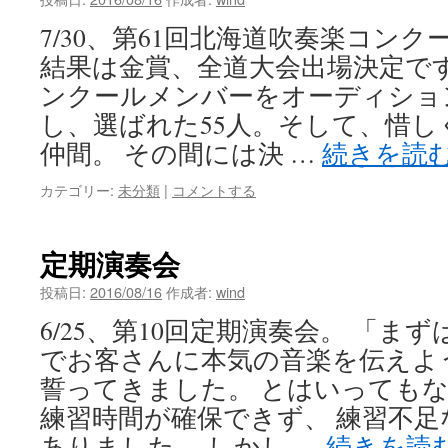
7/30、第61回北海道吹奏楽コン
結果は金賞、全道大会出場決定です
ンクールメンバーをオーディショ
し、選ばれた55人。そして、惜
仲間。 その間には決 …
続きを読
カテゴリー:
未分類
|
コメントする
定期演奏会
投稿日:
2016/08/16
作成者:
wind
6/25、第10回定期演奏会。 「ま
でお客さんに本気の音楽を伝えよ
誓ってきました。 とはいっても
練習時間が確保できず、 練習不
ありました。 しかし …
続きを読