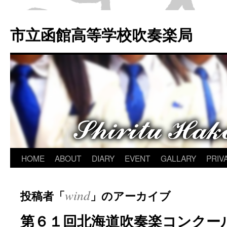
市立函館高等学校吹奏楽局
コ
HOME
ABOUT
DIARY
EVENT
GALLARY
PRIV
ン
wind
投稿者「
」のアーカイブ
テ
ン
第６１回北海道吹奏楽コンクー