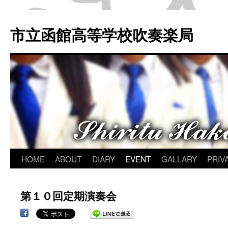
市立函館高等学校吹奏楽局
コ
HOME
ABOUT
DIARY
EVENT
GALLARY
PRIV
ン
第１０回定期演奏会
テ
ン