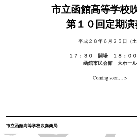
ツ
市立函館高等学校
へ
第１０回定期演
ス
キ
平成２８年６月２５日（土
ッ
１７：３０ 開場 １８：００
函館市民会館 大ホール
プ
Coming soon…:>
市立函館高等学校吹奏楽局