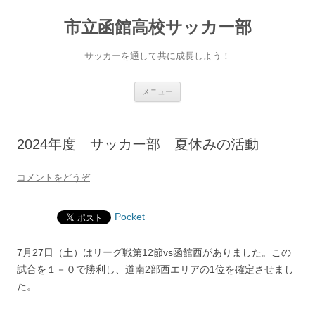
市立函館高校サッカー部
サッカーを通して共に成長しよう！
コ
メニュー
ン
テ
ン
ツ
へ
2024年度 サッカー部 夏休みの活動
移
動
コメントをどうぞ
Pocket
7月27日（土）はリーグ戦第12節vs函館西がありました。この
試合を１－０で勝利し、道南2部西エリアの1位を確定させまし
た。