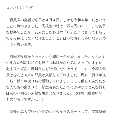
コメントをどうぞ
職員室の会話で今日が４月４日、しかも令和４年、だという
ことに気づきました。高校生の時は、四＝死のイメージで苦手
な数字でしたが、友人にしあわせの「し」だよと言ってもらっ
てから気にしなくなりました。ことばっておもしろいなぁとつ
くづく思います。
前回の投稿からあっという間に一年が経ちました。なんとも
いえない部活動紹介を経て（私はかなり気に入っていますが、
あまりの短さに部員たちも記憶にないそうで……）、令和３年
度はなんと４人の部員が入部してくれました。現在、新３年次
１名、新２年次３名で活動しています。こころ優しくあたたか
な人たちの集まりで、部室もあたたかでにぎやかでどんな日も
ほんのり明るい素敵な場所となりました。（掃除は継続中で、
ものだらけですが……）
部長と二人で行った春の吟行会からスタートして、支部研修