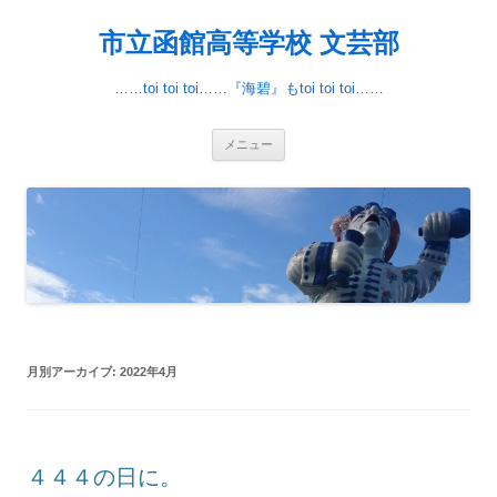
市立函館高等学校 文芸部
……toi toi toi……『海碧』もtoi toi toi……
コ
メニュー
ン
テ
ン
ツ
へ
移
動
月別アーカイブ:
2022年4月
４４４の日に。