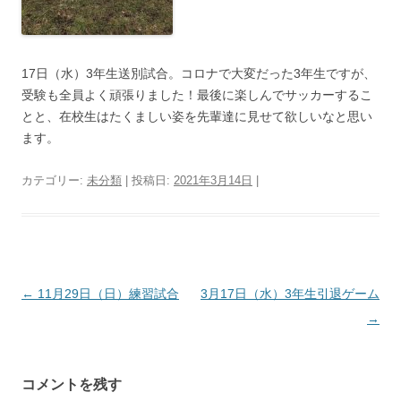
17日（水）3年生送別試合。コロナで大変だった3年生ですが、
受験も全員よく頑張りました！最後に楽しんでサッカーするこ
とと、在校生はたくましい姿を先輩達に見せて欲しいなと思い
ます。
カテゴリー:
未分類
| 投稿日:
2021年3月14日
|
投
←
11月29日（日）練習試合
3月17日（水）3年生引退ゲーム
稿
→
ナ
ビ
コメントを残す
ゲ