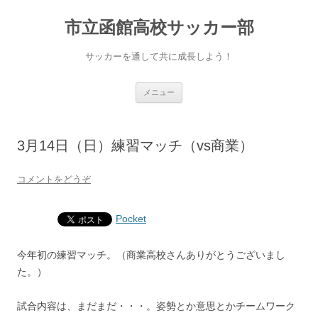
市立函館高校サッカー部
サッカーを通して共に成長しよう！
コ
メニュー
ン
テ
ン
ツ
へ
3月14日（日）練習マッチ（vs商業）
移
動
コメントをどうぞ
Pocket
今年初の練習マッチ。（商業高校さんありがとうございまし
た。）
試合内容は、まだまだ・・・。姿勢とか意思とかチームワーク