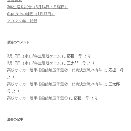
3年生送別試合（3月14日：月曜日）
冬休み中の練習（1月17日）
２０２２年 始動
最近のコメント
3月17日（水）3年生引退ゲーム
に
応援 母
より
3月17日（水）3年生引退ゲーム
に
三太郎 母
より
高校サッカー選手権函館地区予選② 代表決定戦vs有斗
に
応援 母
より
高校サッカー選手権函館地区予選② 代表決定戦vs有斗
に
三太郎
母
より
高校サッカー選手権函館地区予選①
に
応援 母
より
過去の記事