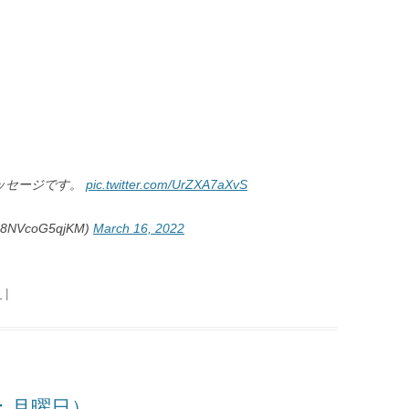
ッセージです。
pic.twitter.com/UrZXA7aXvS
VcoG5qjKM)
March 16, 2022
日
|
日：月曜日）