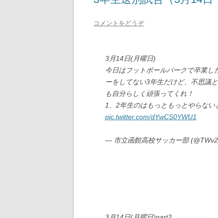
コメントをどうぞ
3月14日(月曜日)
今日はフットボールパークで卒業した
ーをしてない3年生だけど、不思議
も自分らしく頑張ってくれ！
1、2年生のはもっともっとやらな
pic.twitter.com/dYwCS0YWU1
— 市立函館高校サッカー部 (@TWv28N
3月14日(月曜日)part2