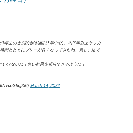
3年生の送別試合(動画は3年中心)。約半年以上サッカ
と時間とともにプレーが良くなってきたね。新しい道で
いといけないね！良い結果を報告できるように！
VcoG5qjKM)
March 14, 2022