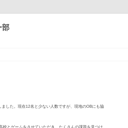
ー部
コ
ン
テ
ン
ツ
へ
移
」
動
しました。現在12名と少ない人数ですが、現地のOBにも協
高校とゲームをさせていただき、たくさんの課題を見つけ