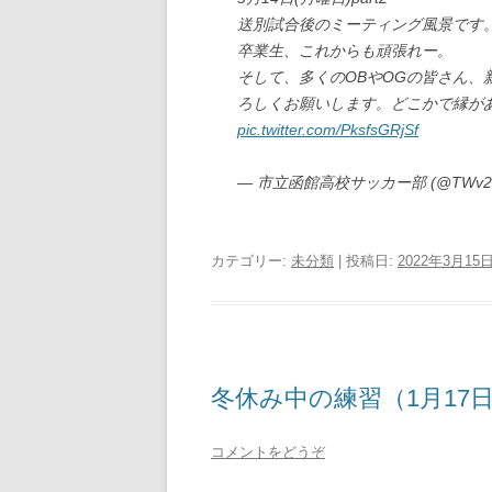
送別試合後のミーティング風景です
卒業生、これからも頑張れー。
そして、多くのOBやOGの皆さん、
ろしくお願いします。どこかで縁が
pic.twitter.com/PksfsGRjSf
— 市立函館高校サッカー部 (@TWv28N
カテゴリー:
未分類
| 投稿日:
2022年3月15
冬休み中の練習（1月17
コメントをどうぞ