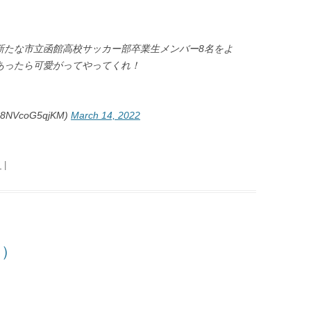
。
新たな市立函館高校サッカー部卒業生メンバー8名をよ
あったら可愛がってやってくれ！
VcoG5qjKM)
March 14, 2022
日
|
日）