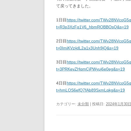
て戻ってきました。
1日目
https://twitter.com/TWv28NVcoG
t=R3p3XzFq1V6_hbmROBBOsQ&s=19
2日目
https://twitter.com/TWv28NVcoG
t=0ImiKVzijdL2a1x3Unh9jQ&s=19
3日目
https://twitter.com/TWv28NVcoG
t=3PRKevZHqmCjPWyuj6e0eg&s=19
4日目
https://twitter.com/TWv28NVcoG
t=hmLOS6efQ7fAb89SxmLqkg&s=19
カテゴリー:
未分類
| 投稿日:
2024年1月30