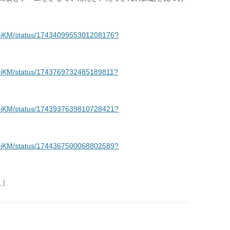
5qjKM/status/1743409955301208176?
5qjKM/status/1743769732485189811?
5qjKM/status/1743937639810728421?
5qjKM/status/1744367500068802589?
日
|