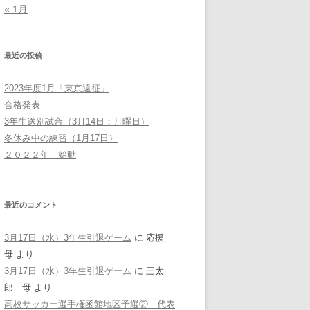
« 1月
最近の投稿
2023年度1月「東京遠征」
合格発表
3年生送別試合（3月14日：月曜日）
冬休み中の練習（1月17日）
２０２２年 始動
最近のコメント
3月17日（水）3年生引退ゲーム
に
応援
母
より
3月17日（水）3年生引退ゲーム
に
三太
郎 母
より
高校サッカー選手権函館地区予選② 代表