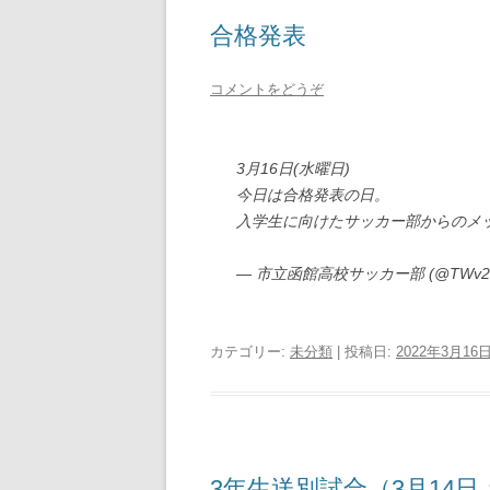
合格発表
コメントをどうぞ
3月16日(水曜日)
今日は合格発表の日。
入学生に向けたサッカー部からのメ
— 市立函館高校サッカー部 (@TWv28N
カテゴリー:
未分類
| 投稿日:
2022年3月16
3年生送別試合（3月14